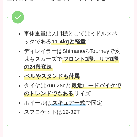
車体重量は入門機としてはミドルスペ
ックである
11.4kgと軽量
！
ディレイラーはShimanoのTourneyで変
速もスムーズで
フロント3段、リア8段
の24段変速
ベルやスタンドも付属
タイヤは700 28cと
最近ロードバイクで
のトレンドでもある
サイズ
ホイールは
スキュアー式
で固定
スプロケットは12-32T