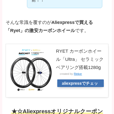
前！！
そんな常識を覆すのが
Aliexpressで買える
「Ryet」の激安カーボンホイール
です。
RYET カーボンホイー
ル「Ultra」 セラミック
ベアリング搭載1280g
created by
Rinker
aliexpressでチェッ
ク！
★☆Aliexpressオリジナルクーポン