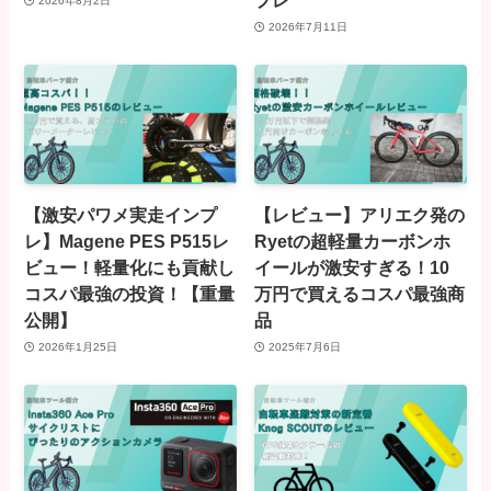
プレ
2026年8月2日
2026年7月11日
【激安パワメ実走インプ
【レビュー】アリエク発の
レ】Magene PES P515レ
Ryetの超軽量カーボンホ
ビュー！軽量化にも貢献し
イールが激安すぎる！10
コスパ最強の投資！【重量
万円で買えるコスパ最強商
公開】
品
2026年1月25日
2025年7月6日