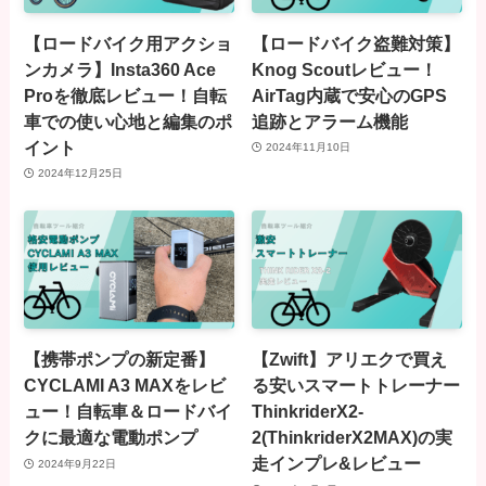
【ロードバイク用アクショ
【ロードバイク盗難対策】
ンカメラ】Insta360 Ace
Knog Scoutレビュー！
Proを徹底レビュー！自転
AirTag内蔵で安心のGPS
車での使い心地と編集のポ
追跡とアラーム機能
イント
2024年11月10日
2024年12月25日
【携帯ポンプの新定番】
【Zwift】アリエクで買え
CYCLAMI A3 MAXをレビ
る安いスマートトレーナー
ュー！自転車＆ロードバイ
ThinkriderX2-
クに最適な電動ポンプ
2(ThinkriderX2MAX)の実
走インプレ&レビュー
2024年9月22日